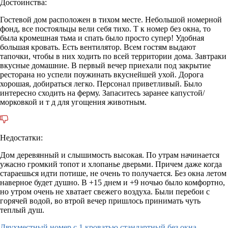
Достоинства:
Гостевой дом расположен в тихом месте. Небольшой номерной
фонд, все постояльцы вели себя тихо. Т к номер без окна, то
была кромешная тьма и спать было просто супер! Удобная
большая кровать. Есть вентилятор. Всем гостям выдают
тапочки, чтобы в них ходить по всей территории дома. Завтраки
вкусные домашние. В первый вечер приехали под закрытие
ресторана но успели поужинать вкуснейшей ухой. Дорога
хорошая, добираться легко. Персонал приветливый. Было
интересно сходить на ферму. Запаситесь заранее капустой/
морковкой и т д для угощения животным.
Недостатки:
Дом деревянный и слышимость высокая. По утрам начинается
ужасно громкий топот и хлопанье дверьми. Причем даже когда
стараешься идти потише, не очень то получается. Без окна летом
наверное будет душно. В +15 днем и +9 ночью было комфортно,
но утром очень не хватает свежего воздуха. Были перебои с
горячей водой, во втрой вечер пришлось принимать чуть
теплый душ.
Двухместный номер с 1 кроватью стандартный без окна