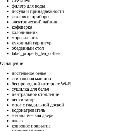
СВЧ-печь
фильтр для воды
посуда и принадлежности
столовые приборы
электрический чайник
кофеварка
холодильник
морозильник
кухонный гарнитур
обеденный стол
label_property_tea_coffee
Оснащение
постельное бельё
стиральная машина
беспроводной интернет Wi-Fi
сушилка для белья
центральное отопление
вентилятор
утюг с гладильной доской
водонагреватель
металлическая дверь
шкаф
ковровое покрытие