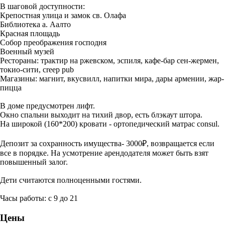
В шаговой доступности:
Крепостная улица и замок св. Олафа
Библиотека а. Аалто
Красная площадь
Собор преображения господня
Военный музей
Рестораны: трактир на ржевском, эспиля, кафе-бар сен-жермен,
токио-сити, creep pub
Магазины: магнит, вкусвилл, напитки мира, дары армении, жар-
пицца
В доме предусмотрен лифт.
Окно спальни выходит на тихий двор, есть блэкаут штора.
На широкой (160*200) кровати - ортопедический матрас consul.
Депозит за сохранность имущества- 3000₽, возвращается если
все в порядке. На усмотрение арендодателя может быть взят
повышенный залог.
Дети считаются полноценными гостями.
Часы работы: с 9 до 21
Цены