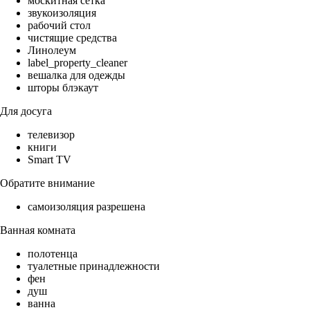
москитная сетка
звукоизоляция
рабочий стол
чистящие средства
Линолеум
label_property_cleaner
вешалка для одежды
шторы блэкаут
Для досуга
телевизор
книги
Smart TV
Обратите внимание
самоизоляция разрешена
Ванная комната
полотенца
туалетные принадлежности
фен
душ
ванна